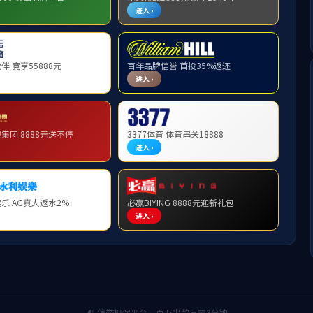
华锡要闻
重建一线
后，关键金属集团闻令而动、连夜应战，第一时间启动应急
梧州环科公司等下属企业迅速组织力量，先期集结9名抢
速奔赴横州灾区一线。