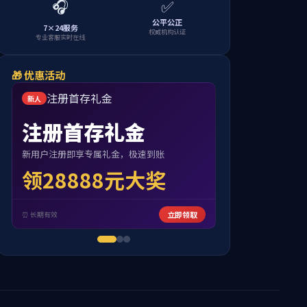
推荐
关键时刻冲在前 关键金
属显担当——关键金属
集团赴横州抢险队伍圆
2026-07-20
满完成救灾任务载誉归
响应机
来
喜报！华锡QC创新成
险队员
果斩获多项行业奖项