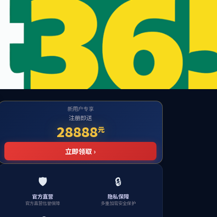
微信公众号
人才招聘
招采平台
投资者关系